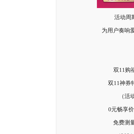
活动周期
为用户奏响
双11购
双11神券
（活
0元畅享价
免费测