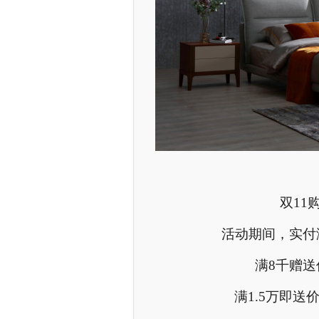
双11
活动期间，实付
满8千赠送
满1.5万即送