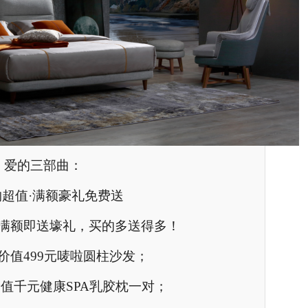
爱的三部曲：
购超值·满额豪礼免费送
满额即送壕礼，买的多送得多！
价值499元唛啦圆柱沙发；
价值千元健康SPA乳胶枕一对；