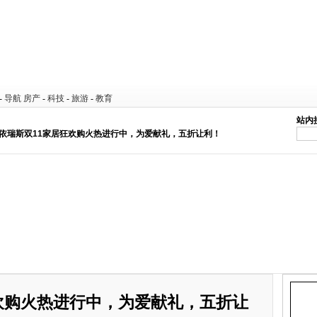
-
导航
房产
-
科技
-
旅游
-
教育
站内
爱依瑞斯双11家居狂欢购火热进行中，为爱献礼，五折让利！
欢购火热进行中，为爱献礼，五折让