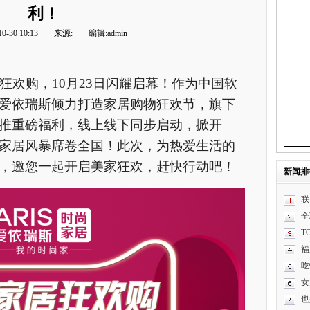
利！
0-30 10:13
来源:
编辑:admin
狂欢购，10月23日闪耀启幕！作为中国软
爱依瑞斯倾力打造家居购物狂欢节，旗下
推重磅福利，线上线下同步启动，掀开
尚家居风暴席卷全国！此次，为热爱生活的
，邀您一起开启美家狂欢，赶快行动吧！
新闻排
联
全
T
福
吃
女
也