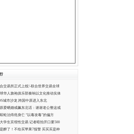
行
合交易所正式上线!-联合世界交易全球
球华人旗袍俱乐部奏响以文化推动实体
OS城市沙龙 跨国中原进入东北
原爱晒婚戒飙东北话：谢谢老公整这戒
蜈蚣治痔疮身亡 “以毒攻毒”的偏方
大学生宾馆性交易 记者暗拍开口要500
是醉了！不给买苹果7报警 买买买是种