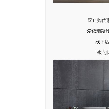
双11购优
爱依瑞斯沙
线下店
冰点