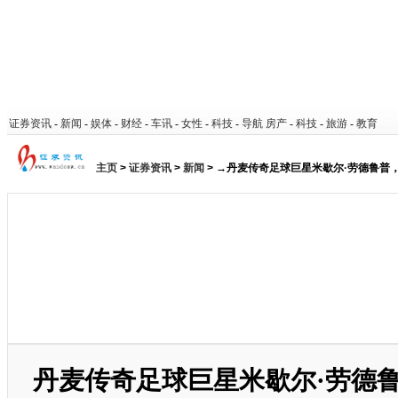
证券资讯
-
新闻
-
娱体
-
财经
-
车讯
-
女性
-
科技
-
导航
房产
-
科技
-
旅游
-
教育
主页
>
证券资讯
>
新闻
> →丹麦传奇足球巨星米歇尔·劳德鲁普
丹麦传奇足球巨星米歇尔·劳德