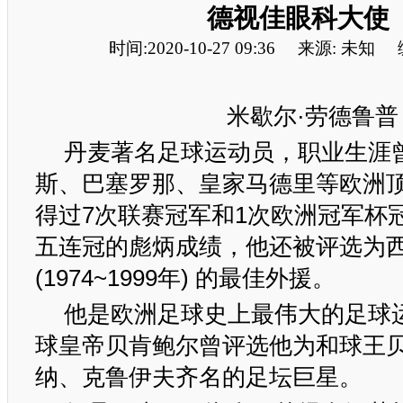
德视佳眼科大使
时间:2020-10-27 09:36
来源: 未知
米歇尔·劳德鲁普
丹麦著名足球运动员，职业生涯
斯、巴塞罗那、皇家马德里等欧洲
得过7次联赛冠军和1次欧洲冠军杯
五连冠的彪炳成绩，他还被评选为西
(1974~1999年) 的最佳外援。
他是欧洲足球史上最伟大的足球
球皇帝贝肯鲍尔曾评选他为和球王
纳、克鲁伊夫齐名的足坛巨星。